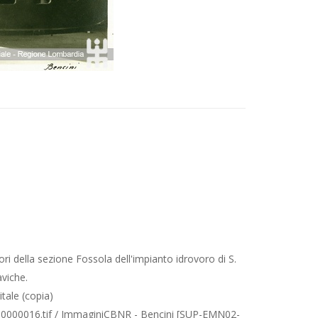
i della sezione Fossola dell'impianto idrovoro di S.
viche.
itale (copia)
000016.tif / ImmaginiCBNR - Bencini [SUP-EMN02-