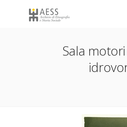
Il Carnevale di Schignano
Il car
Suoni della tradizione
Il ca
Poggio Rusco
Mario
Sala motori
idrovor