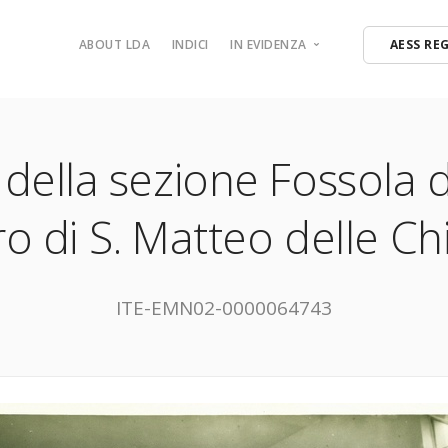
ABOUT LDA
INDICI
IN EVIDENZA
AESS RE
nevale di Bagolino
La musica delle Quattro prov
nto narrativo
Premana
nette e burattini
Il burattinaio Gualberto Nie
 della sezione Fossola d
o di S. Matteo delle Ch
ITE-EMN02-0000064743