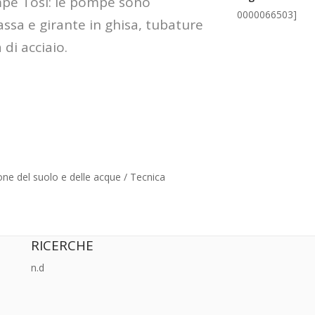
ompe Tosi: le pompe sono
0000066503]
assa e girante in ghisa, tubature
di acciaio.
ione del suolo e delle acque / Tecnica
RICERCHE
n.d