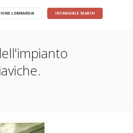
GIONE LOMBARDIA
INTANGIBLE SEARCH
ince
La famiglia Bregoli
La Lombardia dei contadini
men
La via del ferro
ell'impianto
iaviche.